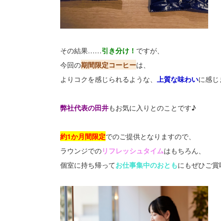
その結果……
引き分け！
ですが、
今回の
期間限定コーヒー
は、
よりコクを感じられるような、
上質な味わい
に感じま
弊社代表の田井
もお気に入りとのことです♪
約1か月間限定
でのご提供となりますので、
ラウンジでの
リフレッシュタイム
はもちろん、
個室に持ち帰って
お仕事集中のおとも
にもぜひご賞