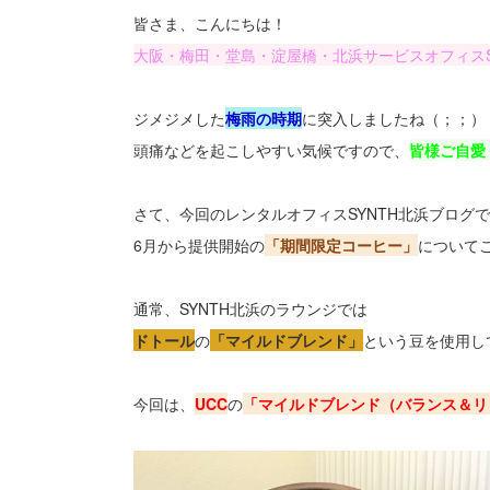
皆さま、こんにちは！
大阪・梅田・堂島・淀屋橋・北浜サービスオフィスS
ジメジメした
梅雨の時期
に突入しましたね（；；）
頭痛などを起こしやすい気候ですので、
皆様ご自愛
さて、今回のレンタルオフィスSYNTH北浜ブログ
6月から提供開始の
「期間限定コーヒー」
について
通常、SYNTH北浜のラウンジでは
ドトール
の
「マイルドブレンド」
という豆を使用し
今回は、
UCC
の
「マイルドブレンド（バランス＆リ