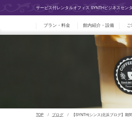
サービス付レンタルオフィス SYNTHビジネスセン
プラン・料金
館内紹介・設備
ご
TOP
ブログ
【SYNTH(シンス)北浜ブログ】