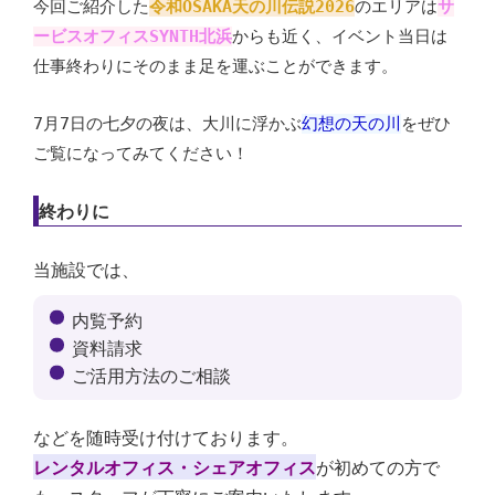
今回ご紹介した
令和OSAKA天の川伝説2026
のエリアは
サ
ービスオフィスSYNTH北浜
からも近く、イベント当日は
仕事終わりにそのまま足を運ぶことができます。
7月7日の七夕の夜は、大川に浮かぶ
幻想の天の川
をぜひ
ご覧になってみてください！
終わりに
当施設では、
内覧予約
資料請求
ご活用方法のご相談
などを随時受け付けております。
レンタルオフィス・シェアオフィス
が初めての方で