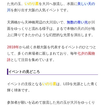
た光の玉、
いのり星
を大川へ放流し、水面に
美しい天の
川
を創り出す大阪の人気イベントです。
天満橋から天神橋周辺の大川沿いで、
無数の青い光
が川
面をゆっくりと流れる様子は、まるで本物の天の川が地
上に降りてきたかのような幻想的な光景を演出します。
2010年
から続く水都大阪を代表するイベントのひとつと
して、多くの来場者に親しまれており、毎年
七夕の風物
詩
として注目を集めています。
イベントの見どころ
イベントの主役となる
いのり星
は、LEDを光源とした青く
輝く球体です。
参加者が願いを込めて放流した光の玉が大川をゆっくり