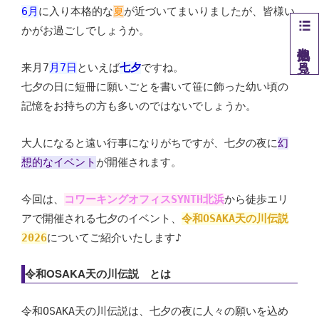
6月
に入り本格的な
夏
が近づいてまいりましたが、皆様い
かがお過ごしでしょうか。
他拠点を見る
来月7
月7日
といえば
七夕
ですね。
七夕の日に
短冊に願いごとを書いて笹に飾った幼い頃の
記憶をお持ちの方も多いのではないでしょうか。
大人になると遠い行事になりがちですが、七夕の夜に
幻
想的なイベント
が開催されます。
今回は、
コワーキングオフィスSYNTH北浜
から徒歩エリ
アで開催される七夕のイベント、
令和OSAKA天の川伝説
2026
についてご紹介いたします♪
令和OSAKA天の川伝説 とは
令和OSAKA天の川伝説は、七夕の夜に人々の願いを込め