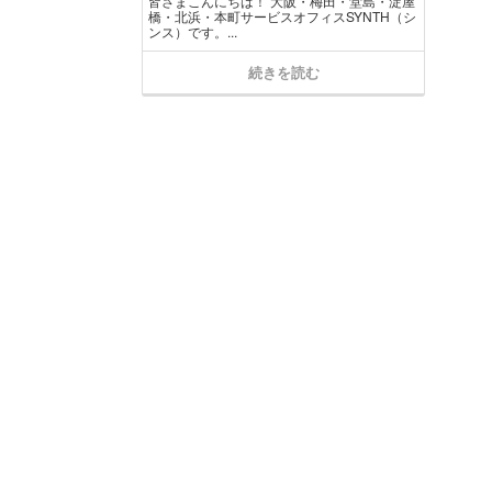
皆さまこんにちは！ 大阪・梅田・堂島・淀屋
橋・北浜・本町サービスオフィスSYNTH（シ
ンス）です​。...
続きを読む