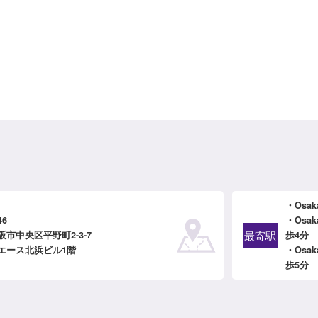
・Osa
46
・Osa
最寄駅
市中央区平野町2-3-7
歩4分
エース北浜ビル1階
・Osa
歩5分