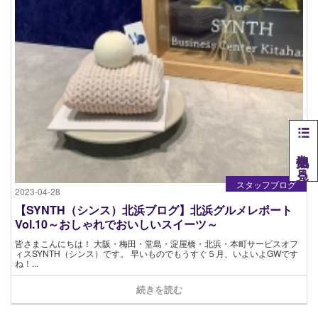
他拠点を見る
スタッフブログ
2023-04-28
【SYNTH（シンス）北浜ブログ】北浜グルメレポート
Vol.10～おしゃれでおいしいスイーツ～
皆さまこんにちは！ 大阪・梅田・堂島・淀屋橋・北浜・本町サービスオフ
ィスSYNTH（シンス）です​。 早いものでもうすぐ５月、いよいよGWです
ね！...
続きを読む