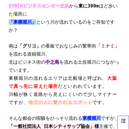
SYNTHビジネスセンター北浜
から
東に300m
ほど歩い
た場所に
「東横堀川」
という川が流れているのをご存知です
か？
南は
「グリコ」
の看板でおなじみの繁華街
「ミナミ」
を流れる道頓堀川、
北はビジネス街の
中之島
を流れる土佐堀川につながっ
ています。
東横堀川の流れるエリアは北船場と呼ばれ、
大阪
で真っ先に栄えた場所
だといわれています。
川幅が狭く道路から見えにくいので少しマイナー
ですが、
地元の人に愛されるスポット
です。
そんな都会の喧騒をひっそり流れる
東横堀川
ですが、
「一般社団法人 日本シティサップ協会」様
主催で、