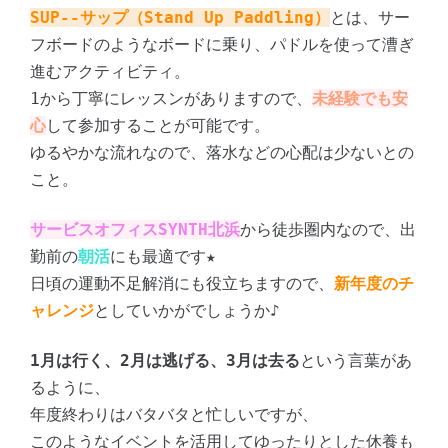
SUP--サップ（Stand Up Paddling）
とは、サー
フボードのようなボードに乗り、パドルを使って漕ぎ
進むアクティビティ。
1から丁寧にレッスンがありますので、
未経験でも安
心
して参加することが可能です。
ゆるやかな流れなので、落水などの心配は少ないとの
こと。
サービスオフィスSYNTH北浜
から徒歩圏内なので、出
勤前の
朝活
にも最適です★
日頃の運動不足解消にも役立ちますので、
新年度のチ
ャレンジ
としていかがでしょうか♪
1月は行く、2月は逃げる、3月は去る
という言葉があ
るように、
年度終わりはバタバタと忙しいですが、
このようなイベントを活用してゆったりとした休養も