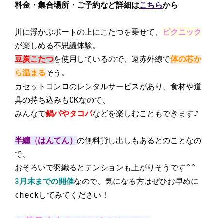
料金・集合場所・ご予約など詳細は
こちら
から
川に浮かぶボートの上にこたつを乗せて、
ピクニック
が楽しめる不思議体験。
豆炭こたつ
を使用しているので、遠赤外線で
体の芯か
ら温まる
そう。
カセットコンロのレンタルサービスがあり、食材や道
具の持ち込みもOKなので、
みんなで
鍋パやタコパ
などを楽しむこともできます♪
半纏（はんてん）
の無料貸し出しもあるとのことなの
で、
おそろいで羽織るとテンションも上がりそうです^^
3月末までの開催
なので、気になる方はぜひお早めに
checkしてみてください！