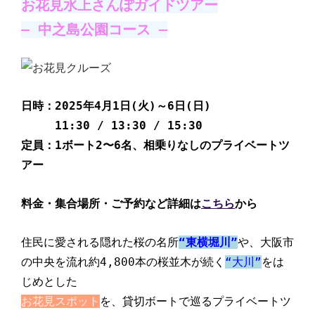
お花見水上さんぽガイドツアー
– 中之島公園コース –
日時：2025年4月1日(火)～6日(日)
11:30 / 13:30 / 15:30
定員：1ボート2〜6名、相乗りなしのプライベートツ
アー
料金・集合場所・ご予約など詳細は
こちら
から
住民に愛される隠れた桜の名所
“東横堀川”
や、大阪市
の中央を流れ約4,800本の桜並木が続く
“大川”
をは
じめとした
お花見スポット
を、貸切ボートで巡るプライベートツ